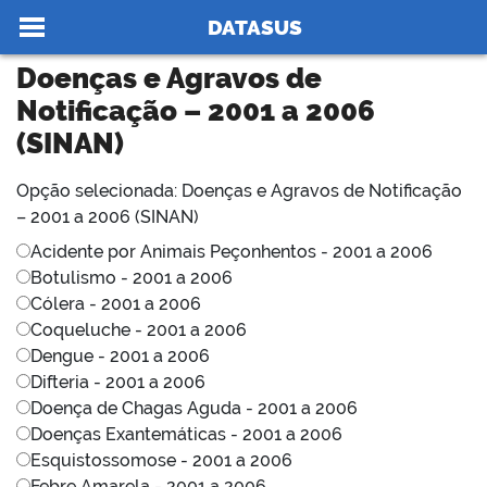
Ir para o conteúdo
Você está aqui:
Acesso à informação
Doenças e Agravos de Notificação – 2001 a 2006 (SINAN)
>
>
DATASUS
Doenças e Agravos de
Notificação – 2001 a 2006
(SINAN)
no portal
Opção selecionada: Doenças e Agravos de Notificação
– 2001 a 2006 (SINAN)
Acidente por Animais Peçonhentos - 2001 a 2006
Botulismo - 2001 a 2006
Cólera - 2001 a 2006
Coqueluche - 2001 a 2006
Dengue - 2001 a 2006
Difteria - 2001 a 2006
Doença de Chagas Aguda - 2001 a 2006
Doenças Exantemáticas - 2001 a 2006
Esquistossomose - 2001 a 2006
Febre Amarela - 2001 a 2006