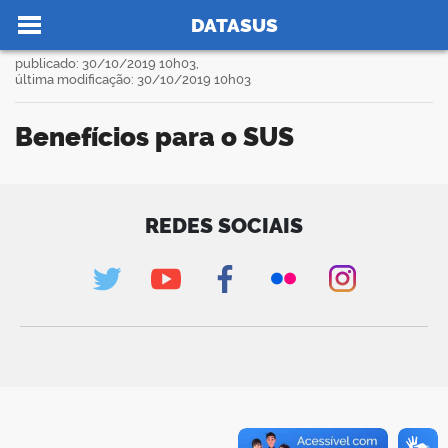
Ir para o conteúdo
Você está aqui:
FAQs
Benefícios para o SUS
>
>
DATASUS
publicado: 30/10/2019 10h03,
última modificação: 30/10/2019 10h03
Benefícios para o SUS
no portal
book
REDES SOCIAIS
er
din