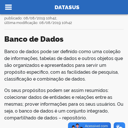
Ir para o conteúdo
Você está aqui:
Publicações
Banco de Dados
>
>
DATASUS
publicado: 08/08/2019 10h42,
última modificação: 08/08/2019 10h42
Banco de Dados
no portal
Banco de dados pode ser definido como uma coleção
book
de informações, tabelas de dados e outros objetos que
são organizados e apresentados para servir um
propósito específico, com as facilidades de pesquisa,
er
classificação e combinação de dados.
Os seus propósitos podem ser assim resumidos:
din
colecionar dados de entidades e relações entre as
mesmas; prover informações para os seus usuários. Ou
seja, o banco de dados é um conjunto integrado,
compartilhado de dados – repositório.