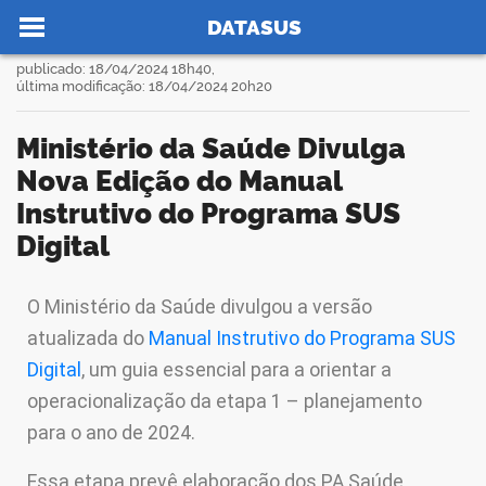
Ir para o conteúdo
Você está aqui:
Notícias
Ministério da Saúde Divulga Nova Edição do Manual Instrutivo do Programa SUS Digital
>
>
DATASUS
publicado: 18/04/2024 18h40,
última modificação: 18/04/2024 20h20
Ministério da Saúde Divulga
no portal
Nova Edição do Manual
Instrutivo do Programa SUS
Digital
O Ministério da Saúde divulgou a versão
book
atualizada do
Manual Instrutivo do Programa SUS
Digital
, um guia essencial para a orientar a
er
operacionalização da etapa 1 – planejamento
para o ano de 2024.
din
Essa etapa prevê elaboração dos PA Saúde