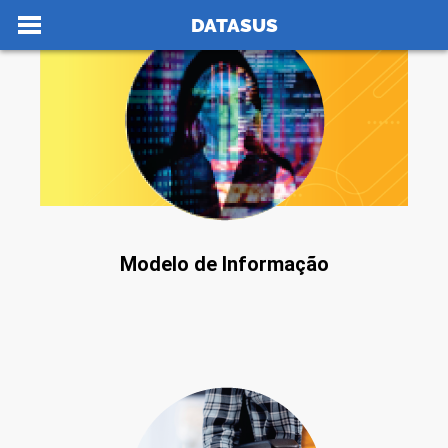
Ir para o conteúdo
DATASUS
no portal
Modelo de Informação