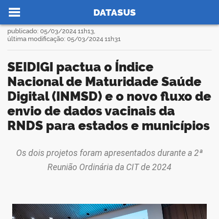
Ir para o conteúdo
Você está aqui:
Notícias
SEIDIGI pactua o Índice Nacional de Maturidade Saúde Digital (INMSD) e o novo fluxo de envio de dados vacinais da RNDS para estados e municípios
>
>
DATASUS
publicado: 05/03/2024 11h13,
última modificação: 05/03/2024 11h31
SEIDIGI pactua o Índice
no portal
Nacional de Maturidade Saúde
Digital (INMSD) e o novo fluxo de
envio de dados vacinais da
RNDS para estados e municípios
Os dois projetos foram apresentados durante a 2ª
book
Reunião Ordinária da CIT de 2024
er