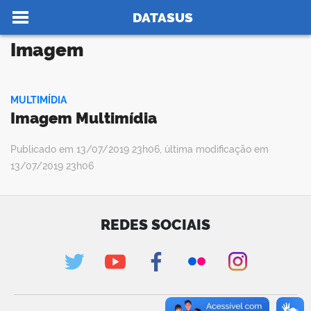
Ir para o conteúdo
Você está aqui:
Tipo de mídia
Imagem
>
>
DATASUS
Imagem
no portal
MULTIMÍDIA
Imagem Multimídia
Publicado em 13/07/2019 23h06, última modificação em
13/07/2019 23h06
REDES SOCIAIS