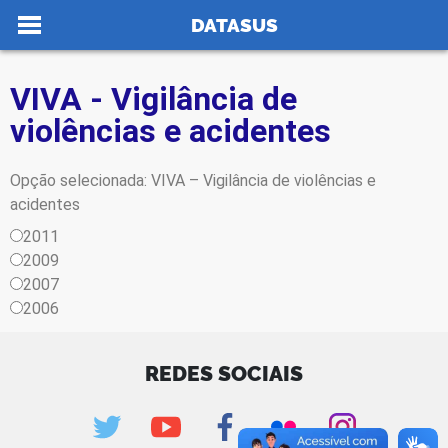
Ir para o conteúdo
DATASUS
VIVA - Vigilância de
violências e acidentes
no portal
Opção selecionada: VIVA – Vigilância de violências e
acidentes
2011
2009
2007
2006
REDES SOCIAIS